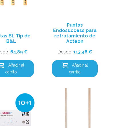
Puntas
Endosuccess para
tas BL Tip de
retratamiento de
B&L
Acteon
sde
64,89
€
Desde
113,46
€
Añadir al
Añadir al
carrito
carrito