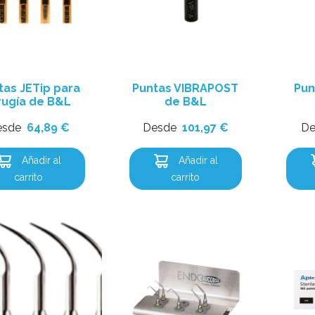
tas JETip para
Puntas VIBRAPOST
Pun
rugía de B&L
de B&L
esde
64,89
€
Desde
101,97
€
De
Añadir al
Añadir al
carrito
carrito