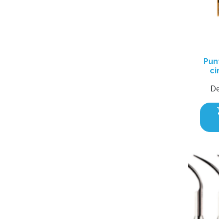
Pun
ci
D