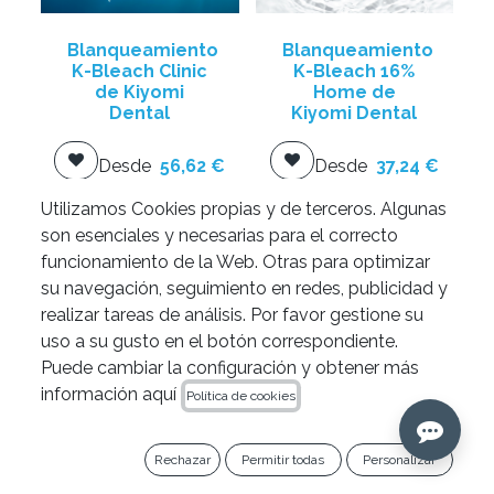
Blanqueamiento
Blanqueamiento
K-Bleach Clinic
K-Bleach 16%
de Kiyomi
Home de
Dental
Kiyomi Dental
Desde
56,62
€
Desde
37,24
€
Utilizamos Cookies propias y de terceros. Algunas
Añadir al
Añadir al
son esenciales y necesarias para el correcto
carrito
carrito
funcionamiento de la Web. Otras para optimizar
su navegación, seguimiento en redes, publicidad y
realizar tareas de análisis. Por favor gestione su
uso a su gusto en el botón correspondiente.
Puede cambiar la configuración y obtener más
información aquí
Política de cookies
Rechazar
Permitir todas
Personalizar