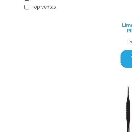
Top ventas
Lim
P
D