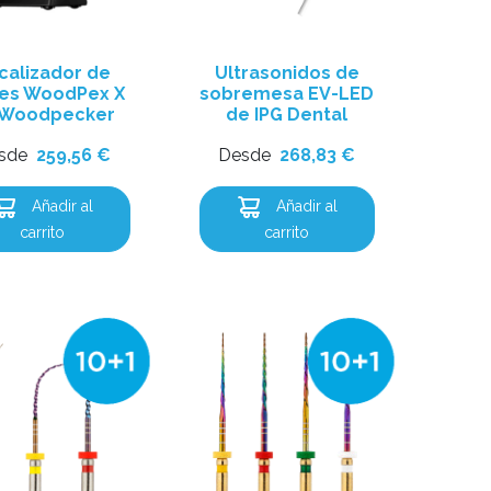
calizador de
Ultrasonidos de
ces WoodPex X
sobremesa EV-LED
 Woodpecker
de IPG Dental
sde
259,56
€
Desde
268,83
€
Añadir al
Añadir al
carrito
carrito