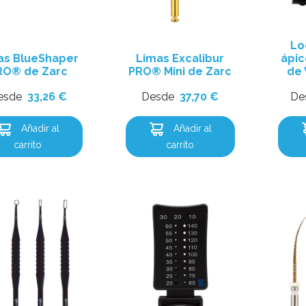
Lo
as BlueShaper
Limas Excalibur
ápi
RO® de Zarc
PRO® Mini de Zarc
de
esde
33,26
€
Desde
37,70
€
De
Añadir al
Añadir al
carrito
carrito