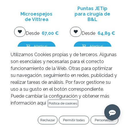
Puntas JETip
Microespejos
para cirugía de
de Víttrea
B&L
Desde
67,00
€
Desde
64,89
€
Añadir al
Añadir al
carrito
carrito
Utilizamos Cookies propias y de terceros. Algunas
son esenciales y necesarias para el correcto
funcionamiento de la Web. Otras para optimizar
su navegación, seguimiento en redes, publicidad y
realizar tareas de análisis. Por favor gestione su
uso a su gusto en el botón correspondiente.
Puede cambiar la configuración y obtener más
información aquí
Política de cookies
Rechazar
Permitir todas
Personalizar
Puntas