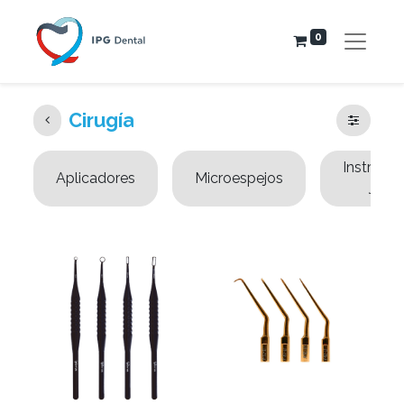
0
Cirugía
Instrume
Aplicadores
Microespejos
JETi