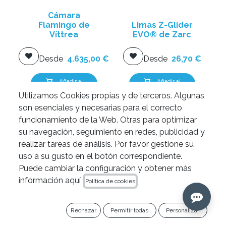
Cámara
Flamingo de
Limas Z-Glider
Víttrea
EVO® de Zarc
Desde
4.635,00
€
Desde
26,70
€
Añadir al
Añadir al
carrito
carrito
Utilizamos Cookies propias y de terceros. Algunas
son esenciales y necesarias para el correcto
funcionamiento de la Web. Otras para optimizar
su navegación, seguimiento en redes, publicidad y
realizar tareas de análisis. Por favor gestione su
uso a su gusto en el botón correspondiente.
Puede cambiar la configuración y obtener más
información aquí
Política de cookies
Rechazar
Permitir todas
Personalizar
Limas
Limas Excalibur