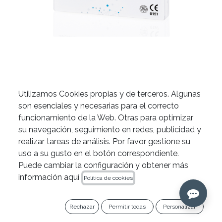
Utilizamos Cookies propias y de terceros. Algunas
Gutapercha auxiliar de
son esenciales y necesarias para el correcto
Zarc
funcionamiento de la Web. Otras para optimizar
su navegación, seguimiento en redes, publicidad y
realizar tareas de análisis. Por favor gestione su
uso a su gusto en el botón correspondiente.
OFERTA 10 +1
Puede cambiar la configuración y obtener más
información aquí
Política de cookies
Añade 11 cajas al carrito y llévate 1 gratis (el de
menor importe).
Rechazar
Permitir todas
Personalizar