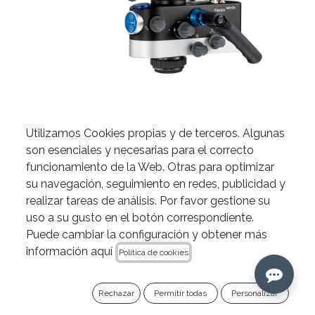
Utilizamos Cookies propias y de terceros. Algunas
son esenciales y necesarias para el correcto
Microscopio Flexion Twin
funcionamiento de la Web. Otras para optimizar
Lite CJ-Optik de Víttrea
su navegación, seguimiento en redes, publicidad y
realizar tareas de análisis. Por favor gestione su
uso a su gusto en el botón correspondiente.
Puede cambiar la configuración y obtener más
Los microscopios Flexion Twin Lite están
información aquí
Política de cookies
disponibles en varias opciones y
configuraciones. Nuestros especialistas de
Rechazar
Permitir todas
Personalizar
producto podrán ayudarte a elegir el que
mejor se ajusta a tus necesidades. Haz click