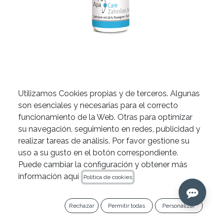
Barniz Desensibilizante de
Utilizamos Cookies propias y de terceros. Algunas
son esenciales y necesarias para el correcto
Apacare
funcionamiento de la Web. Otras para optimizar
su navegación, seguimiento en redes, publicidad y
22,15
€
realizar tareas de análisis. Por favor gestione su
Ref. 1040100
uso a su gusto en el botón correspondiente.
Puede cambiar la configuración y obtener más
Añadir al carrito
información aquí
Política de cookies
Copiar enlace
Rechazar
Permitir todas
Personalizar