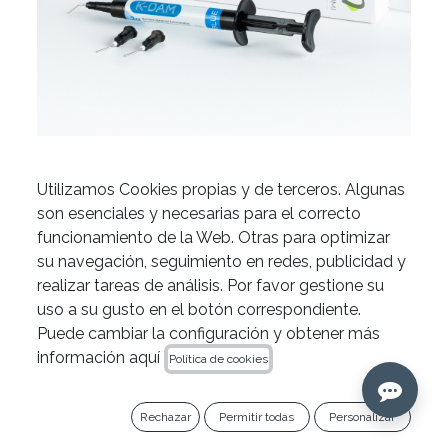
Utilizamos Cookies propias y de terceros. Algunas
Barrera gingival K-Dam de
son esenciales y necesarias para el correcto
Kiyomi Dental
funcionamiento de la Web. Otras para optimizar
su navegación, seguimiento en redes, publicidad y
realizar tareas de análisis. Por favor gestione su
uso a su gusto en el botón correspondiente.
OFERTA ESPECIAL
Puede cambiar la configuración y obtener más
información aquí
Política de cookies
Celebra el IPG Summer Fest con un 15% de
descuento en todos los productos Zarc y Kiyomi
hasta el 31 de julio, acumulable a otras
Rechazar
Permitir todas
Personalizar
promociones vigentes.