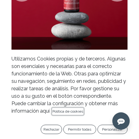
Utilizamos Cookies propias y de terceros. Algunas
son esenciales y necesarias para el correcto
Adhesivo K-Bond +
funcionamiento de la Web. Otras para optimizar
Universal de Kiyomi Dental
su navegación, seguimiento en redes, publicidad y
realizar tareas de análisis. Por favor gestione su
uso a su gusto en el botón correspondiente.
Puede cambiar la configuración y obtener más
OFERTA 3+1
información aquí
Política de cookies
Añade 4 unidades al carrito y llévate 1 gratis (la de
menor importe).
Rechazar
Permitir todas
Personalizar