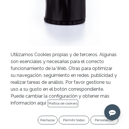
Utilizamos Cookies propias y de terceros. Algunas
son esenciales y necesarias para el correcto
Recambio para esponjero
funcionamiento de la Web. Otras para optimizar
de limas Z-Clean® de Zarc
su navegación, seguimiento en redes, publicidad y
realizar tareas de análisis. Por favor gestione su
uso a su gusto en el botón correspondiente.
Puede cambiar la configuración y obtener más
información aquí
Política de cookies
Rechazar
Permitir todas
Personalizar