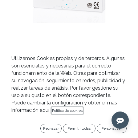
Puntas de papel
Utilizamos Cookies propias y de terceros. Algunas
son esenciales y necesarias para el correcto
ApicalShaper® de Zarc
funcionamiento de la Web. Otras para optimizar
su navegación, seguimiento en redes, publicidad y
realizar tareas de análisis. Por favor gestione su
OFERTA 10 +1
uso a su gusto en el botón correspondiente.
Puede cambiar la configuración y obtener más
Añade 11 cajas al carrito y llévate 1 gratis (el de
información aquí
Política de cookies
menor importe).
Rechazar
Permitir todas
Personalizar