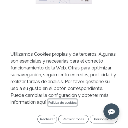
Utilizamos Cookies propias y de terceros. Algunas
Puntas de papel estériles
son esenciales y necesarias para el correcto
funcionamiento de la Web. Otras para optimizar
ApicalShaper® de Zarc
su navegación, seguimiento en redes, publicidad y
realizar tareas de análisis. Por favor gestione su
uso a su gusto en el botón correspondiente.
OFERTA 10 +1
Puede cambiar la configuración y obtener más
información aquí
Política de cookies
Añade 11 cajas al carrito y llévate 1 gratis (el de
menor importe).
Rechazar
Permitir todas
Personalizar