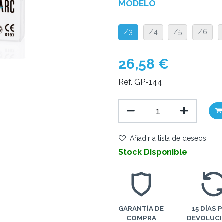
MODELO
Z3
Z4
Z5
Z6
26,58
€
Ref. GP-144
Añadir a lista de deseos
Stock Disponible
GARANTÍA DE
15 DÍAS 
COMPRA
DEVOLUC