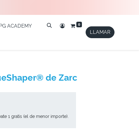
0
IPG ACADEMY
LLAMAR
ueShaper® de Zarc
évate 1 gratis (el de menor importe).