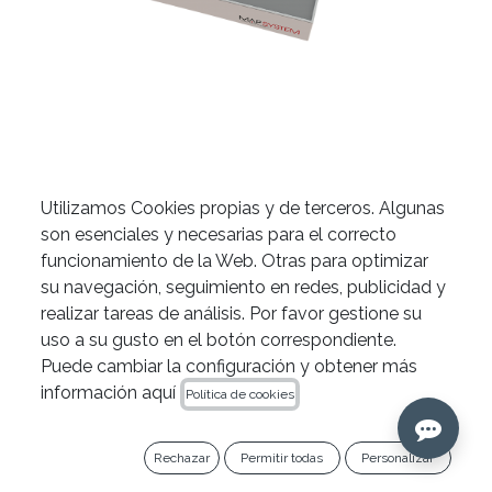
Kit MAP One de PDSA
Utilizamos Cookies propias y de terceros. Algunas
son esenciales y necesarias para el correcto
319,31
€
funcionamiento de la Web. Otras para optimizar
su navegación, seguimiento en redes, publicidad y
Ref. 20296
realizar tareas de análisis. Por favor gestione su
uso a su gusto en el botón correspondiente.
Añadir al carrito
Puede cambiar la configuración y obtener más
información aquí
Política de cookies
Copiar enlace
Rechazar
Permitir todas
Personalizar
Añadir a lista de deseos