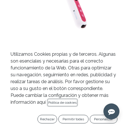
Utilizamos Cookies propias y de terceros. Algunas
Motor de endodoncia Z-Evo
son esenciales y necesarias para el correcto
Mini de Zarc
funcionamiento de la Web. Otras para optimizar
su navegación, seguimiento en redes, publicidad y
703,70
€
realizar tareas de análisis. Por favor gestione su
uso a su gusto en el botón correspondiente.
Ref. 6080240
Puede cambiar la configuración y obtener más
información aquí
Política de cookies
Añadir al carrito
Rechazar
Permitir todas
Personalizar
Copiar enlace