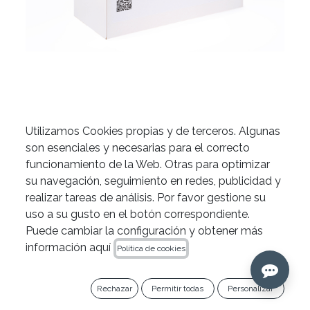
Utilizamos Cookies propias y de terceros. Algunas
Agujas para irrigación
son esenciales y necesarias para el correcto
Irriflex® de Zarc
funcionamiento de la Web. Otras para optimizar
su navegación, seguimiento en redes, publicidad y
realizar tareas de análisis. Por favor gestione su
uso a su gusto en el botón correspondiente.
OFERTA 2+1
Puede cambiar la configuración y obtener más
información aquí
Política de cookies
Añade 3 unidades a tu carrito y llévate 1 gratis (la
de menor importe).
Rechazar
Permitir todas
Personalizar