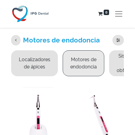
0
Motores de endodoncia
Sistem
Localizadores
Motores de
de
de ápices
endodoncia
obturac