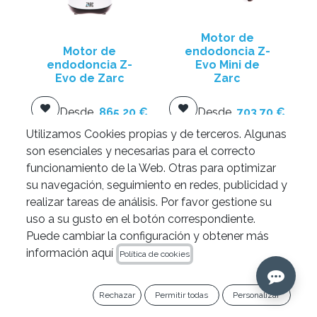
Motor de
Motor de
endodoncia Z-
endodoncia Z-
Evo Mini de
Evo de Zarc
Zarc
Desde
865,20
€
Desde
703,70
€
Utilizamos Cookies propias y de terceros. Algunas
Añadir al
Añadir al
son esenciales y necesarias para el correcto
carrito
carrito
funcionamiento de la Web. Otras para optimizar
su navegación, seguimiento en redes, publicidad y
realizar tareas de análisis. Por favor gestione su
uso a su gusto en el botón correspondiente.
Puede cambiar la configuración y obtener más
información aquí
Política de cookies
Rechazar
Permitir todas
Personalizar