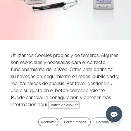
News
Conoce los localizadores de ápices disponibles en IPG Dental
Utilizamos Cookies propias y de terceros. Algunas
Endodoncia
son esenciales y necesarias para el correcto
funcionamiento de la Web. Otras para optimizar
En el campo de la endodoncia,
su navegación, seguimiento en redes, publicidad y
los localizadores de ápices se han convertido
realizar tareas de análisis. Por favor gestione su
en herramientas imprescindibles para
uso a su gusto en el botón correspondiente.
garantizar precisión y eficacia en los
Puede cambiar la configuración y obtener más
información aquí
tratamientos. Estos dispositivos
Política de cookies
permiten localizar con exactitud el ápice del
canal radicular, facilitando el proceso de
Rechazar
Permitir todas
Personalizar
limpieza y obturación, y mejorando