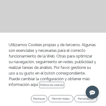
News
IPG Dental es Event Partner de Barcelona Dental Show 2023
Utilizamos Cookies propias y de terceros. Algunas
Endodoncia
son esenciales y necesarias para el correcto
funcionamiento de la Web. Otras para optimizar
Barcelona Dental Show (BDS) está de vuelta y
su navegación, seguimiento en redes, publicidad y
se prepara para recibir a más de 6.000
realizar tareas de análisis. Por favor gestione su
profesionales de la odontología en el Centro
uso a su gusto en el botón correspondiente.
de Convenciones Internacional de Barcelona
Puede cambiar la configuración y obtener más
información aquí
(CCIB) del 26 al 28 de enero de 2023. Este
Política de cookies
evento anual se destaca por su enfoque en la
tecnología y la innovación, brindando un
Rechazar
Permitir todas
Personalizar
espacio donde los avances más recientes en