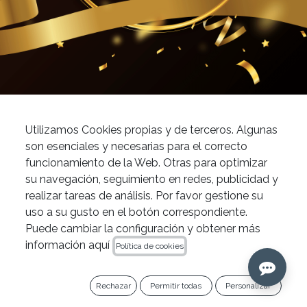
News
IPG Dental, 15 años especializados en ti
Utilizamos Cookies propias y de terceros. Algunas
Endodoncia
son esenciales y necesarias para el correcto
funcionamiento de la Web. Otras para optimizar
su navegación, seguimiento en redes, publicidad y
En este momento tan especial para IPG Dental
realizar tareas de análisis. Por favor gestione su
celebramos el 15º Aniversario con un quiz de
uso a su gusto en el botón correspondiente.
preguntas que tienen premio
Puede cambiar la configuración y obtener más
información aquí
Política de cookies
Hace exactamente 15 años que IPG Dental
abrió sus puertas y, por aquel entonces, lo
Rechazar
Permitir todas
Personalizar
hacía bajo el nombre de Endovations, el