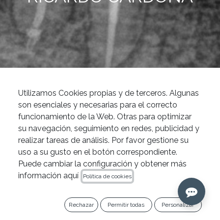
News
Caso Clínico: tratamiento de endodoncia con Excalibur® de Zarc por el Dr. Ricardo Cardona
Utilizamos Cookies propias y de terceros. Algunas
Endodoncia
son esenciales y necesarias para el correcto
funcionamiento de la Web. Otras para optimizar
En la práctica de la endodoncia, cada caso
su navegación, seguimiento en redes, publicidad y
presenta sus propios desafíos y
realizar tareas de análisis. Por favor gestione su
peculiaridades. En esta ocasión, queremos
uso a su gusto en el botón correspondiente.
compartir un caso clínico del Dr. Ricardo
Puede cambiar la configuración y obtener más
información aquí
Cardona, donde se utilizó el sistema
Política de cookies
Excalibur®
de
Zarc
para abordar una situación
compleja de endodoncia en una paciente de
Rechazar
Permitir todas
Personalizar
90 años.