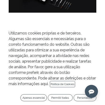
Utilizamos cookies próprias e de terceiros.
Algumas são essenciais e necessárias para o
correto funcionamento do website. Outras são
TFRK
utilizadas para otimizar a sua experiência de
navegação, acompanhar a atividade nas redes
811,13
€
sociais, apresentar publicidade e realizar tarefas
de análise. Por favor, gere a sua utilização
Ref. TFRK
conforme preferir, através do botão
correspondente. Pode alterar as definições e obter
Añadir al carrito
mais informações aqui.
Política de Cookies
Copiar ligação
Apenas essencial
Permitir todas
Personalizar