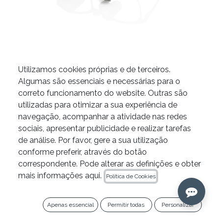
Utilizamos cookies próprias e de terceiros.
Algumas são essenciais e necessárias para o
correto funcionamento do website. Outras são
Lupas Ergo V
utilizadas para otimizar a sua experiência de
navegação, acompanhar a atividade nas redes
sociais, apresentar publicidade e realizar tarefas
de análise. Por favor, gere a sua utilização
As lupas da Víttrea são um produto feito por
conforme preferir, através do botão
medida e personalizado. Por esse motivo, é
correspondente. Pode alterar as definições e obter
necessário entrar em contacto com os
mais informações aqui.
Política de Cookies
nossos especialistas de produto para
agendar uma consulta. Clica no botão "Pedir
orçamento" e preenche o formulário com os
Apenas essencial
Permitir todas
Personalizar
teus dados para que a nossa equipa te