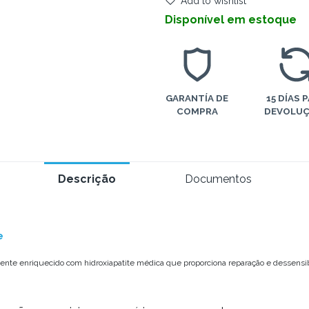
Add to wishlist
Disponível em estoque
GARANTÍA DE
15 DÍAS 
COMPRA
DEVOLU
Descrição
Documentos
e
mente enriquecido com hidroxiapatite médica que proporciona reparação e dessensib