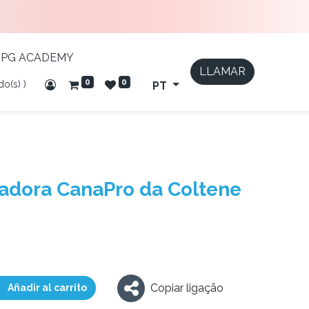
IPG ACADEMY
LLAMAR
0
0
do(s) )
PT
adora CanaPro da Coltene
Copiar ligação
Añadir al carrito