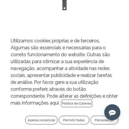
Utilizamos cookies próprias e de terceiros.
Algumas são essenciais e necessárias para o
correto funcionamento do website. Outras são
Microespelho JETip para
utilizadas para otimizar a sua experiência de
cirurgia da B&L
navegação, acompanhar a atividade nas redes
sociais, apresentar publicidade e realizar tarefas
COMPRIMENTO
de análise. Por favor, gere a sua utilização
conforme preferir, através do botão
correspondente. Pode alterar as definições e obter
3mm
4mm
5mm
mais informações aqui.
Política de Cookies
17,00
€
Ref. JIMM1
Apenas essencial
Permitir todas
Personalizar