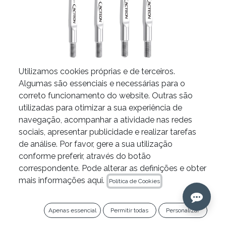
Utilizamos cookies próprias e de terceiros.
Algumas são essenciais e necessárias para o
correto funcionamento do website. Outras são
Microespelho Pure Reflect
utilizadas para otimizar a sua experiência de
navegação, acompanhar a atividade nas redes
Prodont da Acteon
sociais, apresentar publicidade e realizar tarefas
PRODUTO
de análise. Por favor, gere a sua utilização
conforme preferir, através do botão
correspondente. Pode alterar as definições e obter
Rosca Cone Socket
Rosca Simples
mais informações aqui.
Política de Cookies
MODELO
Apenas essencial
Permitir todas
Personalizar
Rectangular
Redondo