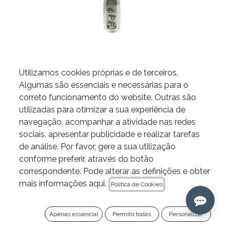
Utilizamos cookies próprias e de terceiros.
Algumas são essenciais e necessárias para o
Sonda Periodontal JETip
correto funcionamento do website. Outras são
utilizadas para otimizar a sua experiência de
JPP da B&L
navegação, acompanhar a atividade nas redes
sociais, apresentar publicidade e realizar tarefas
de análise. Por favor, gere a sua utilização
Oferta 3+1 em instrumentos JETip
conforme preferir, através do botão
correspondente. Pode alterar as definições e obter
Adiciona 4 unidades ao teu carrinho e 1
mais informações aqui.
Política de Cookies
unidade (a de menor valor) será gratuita.
Apenas essencial
Permitir todas
Personalizar