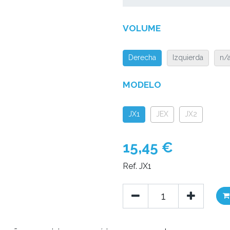
VOLUME
Derecha
Izquierda
n/
MODELO
JX1
JEX
JX2
15,45
€
Ref. JX1
Add to wishlist