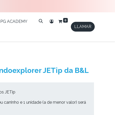
0
IPG ACADEMY
LLAMAR
ndoexplorer JETip da B&L
os JETip
u carrinho e 1 unidade (a de menor valor) será