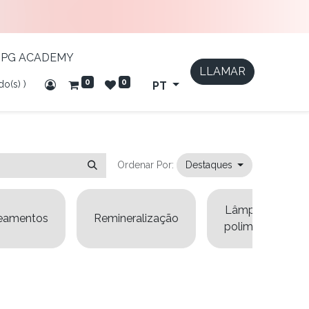
IPG ACADEMY
LLAMAR
0
0
do(s) )
PT
Ordenar Por:
Destaques
Lâmpadas de
eamentos
Remineralização
polimerização