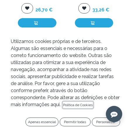
26,70
€
33,26
€
Utilizamos cookies próprias e de terceiros.
Algumas são essenciais e necessárias para o
correto funcionamento do website. Outras são
utilizadas para otimizar a sua experiência de
navegação, acompanhar a atividade nas redes
sociais, apresentar publicidade e realizar tarefas
de análise. Por favor, gere a sua utilização
conforme preferir, através do botão
correspondente. Pode alterar as definições e obter
Lâmpada da
mais informações aqui.
Política de Cookies
Limas Excalibur
polimerização
PRO® Mini da
KIRA da Kiyomi
Zarc
Dental
Apenas essencial
Permitir todas
Personalizar