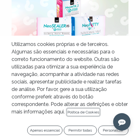
Utilizamos cookies próprias e de terceiros.
Algumas são essenciais e necessárias para o
correto funcionamento do website. Outras são
utilizadas para otimizar a sua experiência de
navegação, acompanhar a atividade nas redes
Biocerámicos Zarc:
sociais, apresentar publicidade e realizar tarefas
soluciones avanzadas que
de análise. Por favor, gere a sua utilização
promueven la generación de
conforme preferir, através do botão
correspondente. Pode alterar as definições e obter
hidroxiapatita
mais informações aqui.
Política de Cookies
17 de mayo de 2026
Apenas essencial
Permitir todas
Personalizar