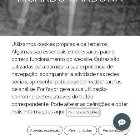
Utilizamos cookies próprias e de terceiros.
Algumas são essenciais e necessárias para o
News
Caso Clínico: Tratamento Endodôntico com Excalibur® da Zarc pelo Dr. Ricardo Cardona
correto funcionamento do website. Outras são
Endodontia
utilizadas para otimizar a sua experiência de
navegação, acompanhar a atividade nas redes
Na prática da endodontia, cada caso apresenta
sociais, apresentar publicidade e realizar tarefas
os seus próprios desafios e particularidades.
de análise. Por favor, gere a sua utilização
Nesta ocasião, queremos partilhar um caso
conforme preferir, através do botão
clínico do Dr. Ricardo Cardona, onde foi
correspondente. Pode alterar as definições e obter
mais informações aqui.
utilizado o sistema
Excalibur®
da
Zarc
para
Política de Cookies
abordar uma situação complexa de
endodontia numa paciente de 90 anos.
Apenas essencial
Permitir todas
Personalizar