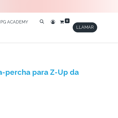
0
IPG ACADEMY
LLAMAR
ta-percha para Z-Up da