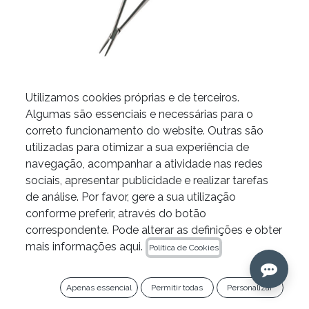
Utilizamos cookies próprias e de terceiros.
Algumas são essenciais e necessárias para o
Castroviejo JETip JICV da
correto funcionamento do website. Outras são
utilizadas para otimizar a sua experiência de
B&L
navegação, acompanhar a atividade nas redes
sociais, apresentar publicidade e realizar tarefas
de análise. Por favor, gere a sua utilização
Oferta 3+1 em instrumentos JETip
conforme preferir, através do botão
correspondente. Pode alterar as definições e obter
Adiciona 4 unidades ao teu carrinho e 1
mais informações aqui.
Política de Cookies
unidade (a de menor valor) será gratuita.
Apenas essencial
Permitir todas
Personalizar