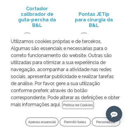
Cortador
calibrador de
Pontas JETip
guta-percha da
para cirurgia da
B&L
B&L
47,90
€
64,89
€
Utilizamos cookies próprias e de terceiros.
Algumas são essenciais e necessárias para o
correto funcionamento do website. Outras são
utilizadas para otimizar a sua experiência de
navegação, acompanhar a atividade nas redes
sociais, apresentar publicidade e realizar tarefas
de análise. Por favor, gere a sua utilização
conforme preferir, através do botão
correspondente. Pode alterar as definições e obter
mais informações aqui.
Política de Cookies
Apenas essencial
Permitir todas
Personalizar
Pontas
Mango para